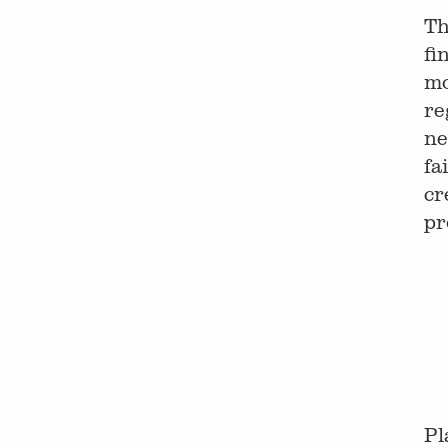
Th
fi
mo
re
ne
fa
cr
pr
P