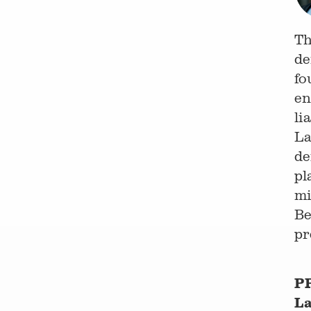
Th
de
fo
en
li
La
de
pl
mi
Be
pr
PR
La