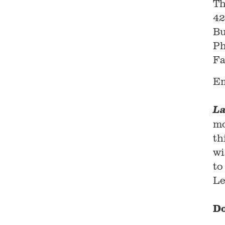
Th
42
Bu
Ph
Fa
Em
La
mo
th
wi
t
Le
Do