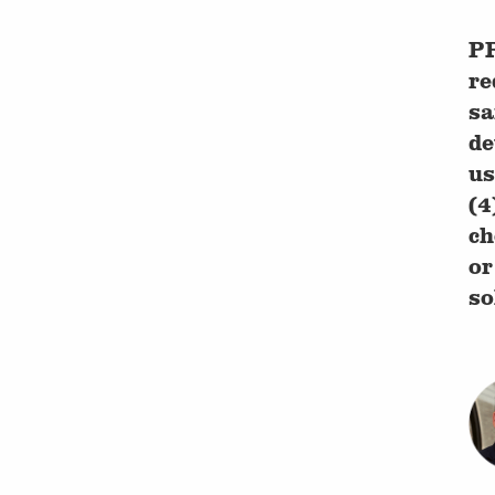
PR
re
sa
de
us
(4
ch
or
so