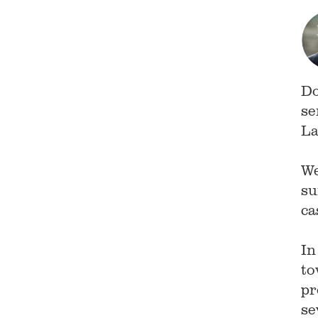
Do
se
La
We
su
ca
In
to
pr
se