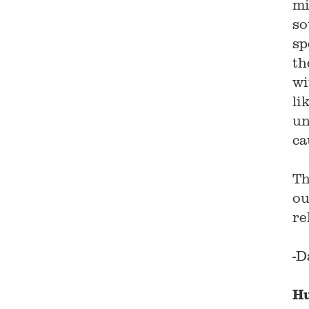
mi
so
sp
th
wi
li
un
ca
Th
ou
re
-D
Hu