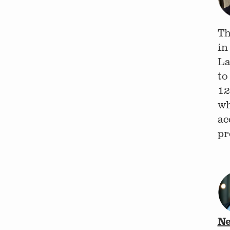
Th
in
La
to
12
wh
ac
pr
Ne