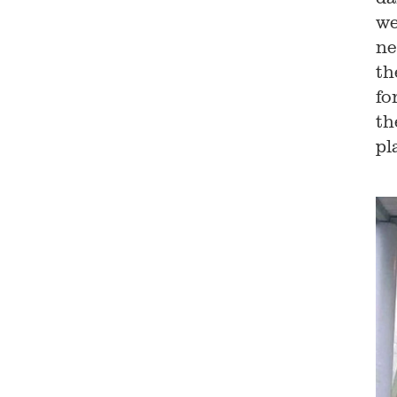
we
ne
th
fo
th
pl