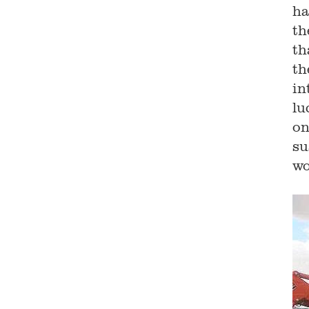
ha
th
th
th
in
lu
on
su
wo