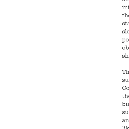
in
th
st
sl
po
ob
sh
Th
su
Co
th
bu
su
an
li