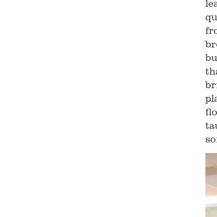
le
qu
fr
br
bu
th
br
pl
fl
ta
so