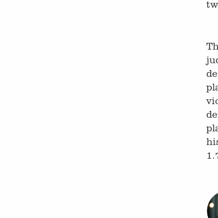
tw
Th
ju
de
pl
vi
d
pl
hi
1.