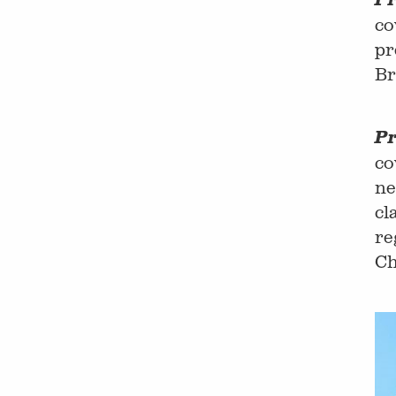
co
pr
Br
Pr
co
ne
cl
re
Ch