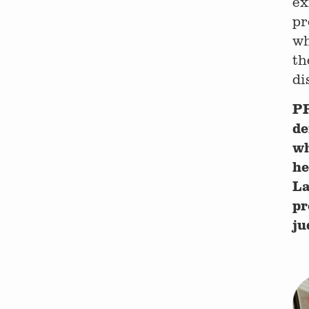
ex
pr
wh
th
di
PR
de
wh
he
La
p
ju