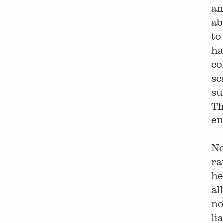
an
ab
to
ha
co
sc
su
Th
en
No
ra
he
al
no
li