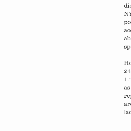
di
NY
po
ac
ab
sp
Ho
24
1.
as
re
ar
la