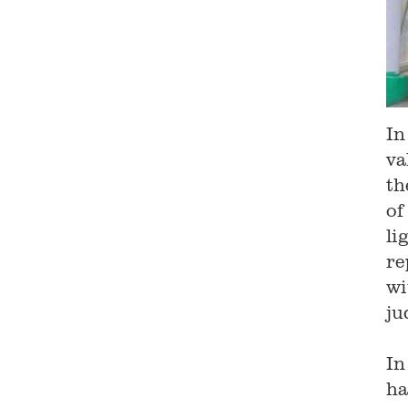
In
va
th
of
li
re
wi
ju
In
ha