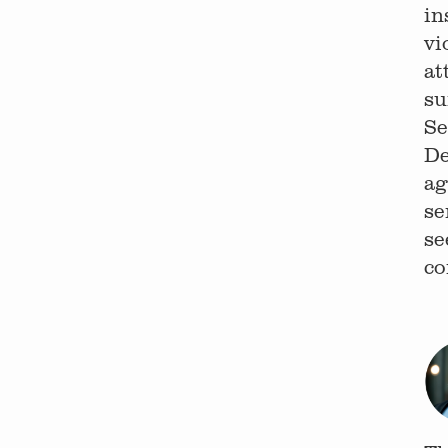
in
vi
at
su
Se
De
ag
se
se
co