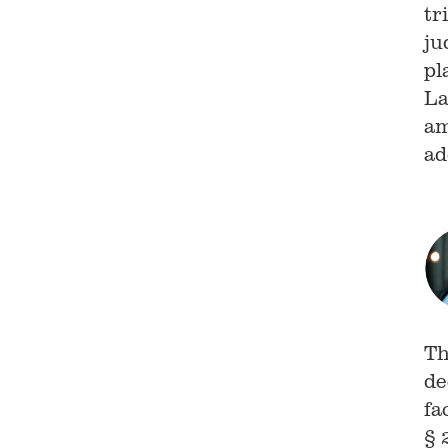
tr
ju
pl
La
am
ad
Th
de
fa
§ 