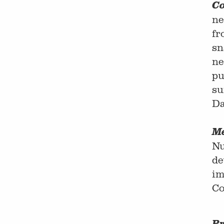
Co
ne
fr
sn
ne
pu
su
Da
Me
Nu
de
im
Co
Pr