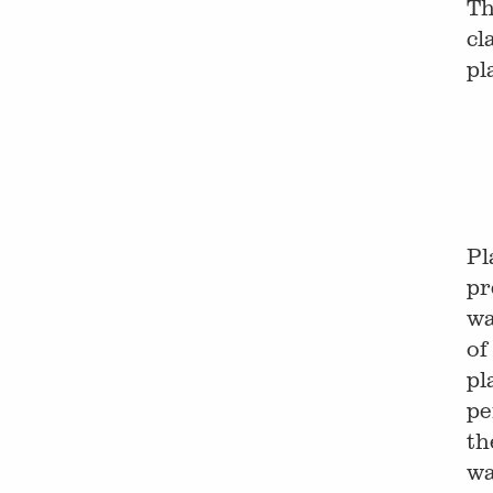
Th
cl
pl
Pl
pr
wa
of
pl
pe
th
wa